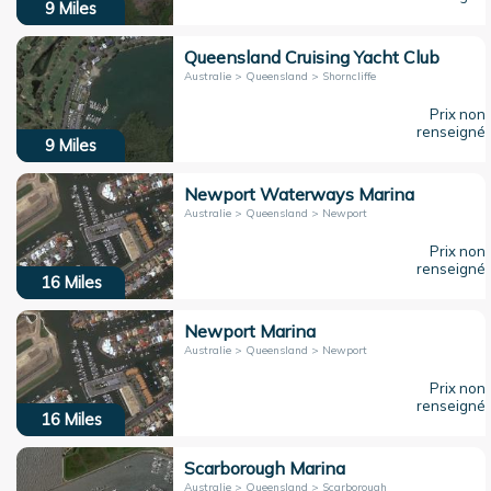
9
Miles
Queensland Cruising Yacht Club
Australie > Queensland > Shorncliffe
Prix non
renseigné
9
Miles
Newport Waterways Marina
Australie > Queensland > Newport
Prix non
renseigné
16
Miles
Newport Marina
Australie > Queensland > Newport
Prix non
renseigné
16
Miles
Scarborough Marina
Australie > Queensland > Scarborough