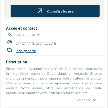
Connaître les prix
Accès et contact
+61 733964639
27° 27.44' S, 153° 11.28' E
Plan général
Description
Bienvenue au
Wynnum Manly Yacht Club Marina
, situé dans
la magnifique région du
Queensland
, en
Australie
. Si vous
cherchez un endroit pour amarrer votre bateau et profiter
d'un environnement marin exceptionnel, vous êtes au bon
endroit. Notre marina offre des installations de haute
qualité pour amarrer votre bateau en toute sécurité.
Voir plus