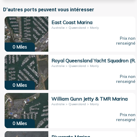
D'autres ports peuvent vous intéresser
East Coast Marina
Australie > Queensland > Manly
Prix non
renseigné
0
Miles
Royal Queensland Yacht Squad
Australie > Queensland > Manly
Prix non
renseigné
0
Miles
William Gunn Jetty & TMR Marina
Australie > Queensland > Manly
Prix non
renseigné
0
Miles