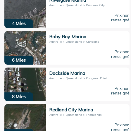
Rivergate Marina
Australie > Queensland > Brisbane City
Prix non
renseigné
4
Miles
Raby Bay Marina
Australie > Queensland > Cleveland
Prix non
renseigné
6
Miles
Dockside Marina
Australie > Queensland > Kangaroo Point
Prix non
renseigné
8
Miles
Redland City Marina
Australie > Queensland > Thornlands
Prix non
renseigné