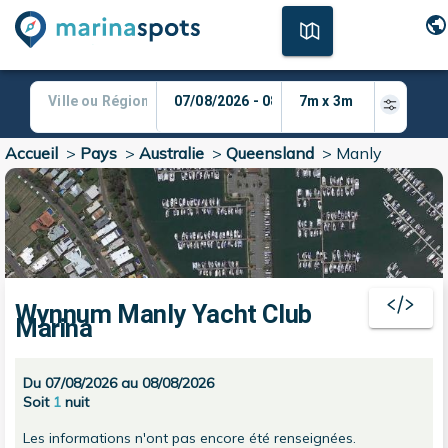
Accueil
>
Pays
>
Australie
>
Queensland
>
Manly
Wynnum Manly Yacht Club
Marina
Du 07/08/2026 au 08/08/2026
Soit
1
nuit
Les informations n'ont pas encore été renseignées.