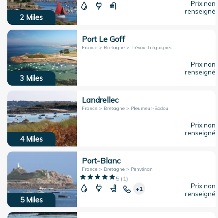
Prix non
renseigné
2
Miles
Port Le Goff
France > Bretagne > Trévou-Tréguignec
Prix non
renseigné
3
Miles
Landrellec
France > Bretagne > Pleumeur-Bodou
Prix non
renseigné
4
Miles
Port-Blanc
France > Bretagne > Penvénan
5
(
1
)
Prix non
+1
renseigné
5
Miles