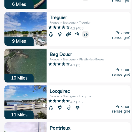
renseigné
6
Miles
Treguier
France > Bretagne > Treguier
4.3
(
488
)
Prix non
+9
renseigné
9
Miles
Beg Douar
France > Bretagne > Plestin-les-Grèves
4.3
(
3
)
Prix non
renseigné
10
Miles
Locquirec
France > Bretagne > Locquirec
4.7
(
252
)
Prix non
renseigné
11
Miles
Pontrieux