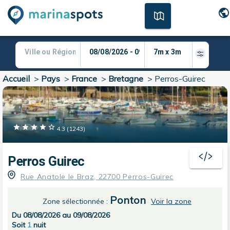
Accueil
>
Pays
>
France
>
Bretagne
>
Perros-Guirec
4.3
(
1243
)
Perros Guirec
Rue Anatole le Braz, 22700 Perros-Guirec
Ponton
Zone sélectionnée
:
Voir la zone
Du 08/08/2026 au 09/08/2026
Soit
1
nuit