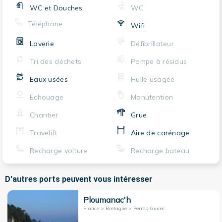
WC et Douches
WC
Téléphone
Wifi
Laverie
Défibrillateur
Tri des déchets
Pompe à résidus
Eaux usées
Huile usagée
Echouage
Manutention
Chantier
Grue
Travelift
Aire de carénage
Recharge voiture
Recharge bateau
D'autres ports peuvent vous intéresser
Ploumanac'h
France > Bretagne > Perros-Guirec