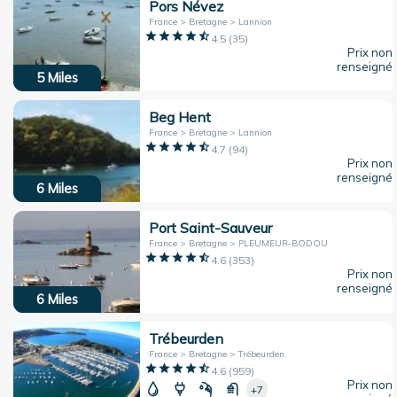
Pors Névez
France > Bretagne > Lannion
4.5
(
35
)
Prix non
renseigné
5
Miles
Beg Hent
France > Bretagne > Lannion
4.7
(
94
)
Prix non
renseigné
6
Miles
Port Saint-Sauveur
France > Bretagne > PLEUMEUR-BODOU
4.6
(
353
)
Prix non
renseigné
6
Miles
Trébeurden
France > Bretagne > Trébeurden
4.6
(
959
)
Prix non
+7