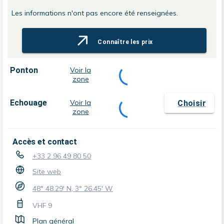
Les informations n'ont pas encore été renseignées.
Connaître les prix
Ponton
Voir la
zone
Echouage
Voir la
Choisir
zone
Accès et contact
+33 2 96 49 80 50
Site web
48° 48.29' N, 3° 26.45' W
VHF
9
Plan général