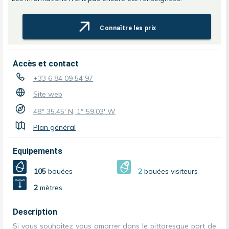
Connaître les prix
Accès et contact
+33 6 84 09 54 97
Site web
48° 35.45' N, 1° 59.03' W
Plan général
Equipements
105
bouées
2
bouées visiteurs
2
mètres
Description
Si vous souhaitez vous amarrer dans le pittoresque port de