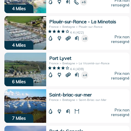
Prix non
+6
renseigné
4
Miles
Plouër-sur-Rance - La Minotais
France > Bretagne > Plouër-sur-Rance
4.4
(
422
)
Prix non
+8
renseigné
4
Miles
Port Lyvet
France > Bretagne > La Vicomté-sur-Rance
4.4
(
438
)
Prix non
+4
renseigné
6
Miles
Saint-briac-sur-mer
France > Bretagne > Saint-Briac-sur-Mer
Prix non
renseigné
7
Miles