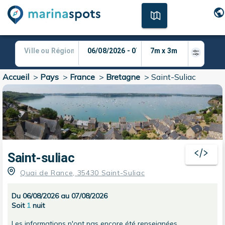
Accueil
>
Pays
>
France
>
Bretagne
>
Saint-Suliac
Saint-suliac
Quai de Rance, 35430 Saint-Suliac
Du 06/08/2026 au 07/08/2026
Soit
1
nuit
Les informations n'ont pas encore été renseignées.