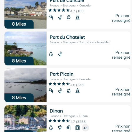
Port de Cancale
France > Bretagne > Cancale
4.7
(
188
)
Prix non
renseigné
8
Miles
Port du Chatelet
France > Bretagne > Saint-Jacut-de-la-Mer
Prix non
renseigné
8
Miles
Port Picain
France > Bretagne > Cancale
4.6
(
238
)
Prix non
renseigné
8
Miles
Dinan
France > Bretagne > Dinan
4.7
(
3255
)
Prix non
+3
renseigné