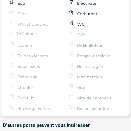
Eau
Electricité
Glace
Carburant
WC et Douches
WC
Téléphone
Wifi
Laverie
Défibrillateur
Tri des déchets
Pompe à résidus
Eaux usées
Huile usagée
Echouage
Manutention
Chantier
Grue
Travelift
Aire de carénage
Recharge voiture
Recharge bateau
D'autres ports peuvent vous intéresser