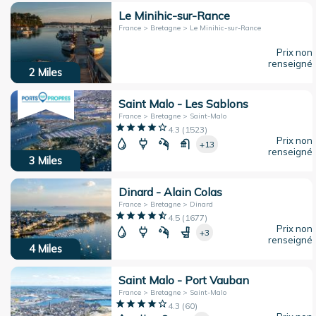
Le Minihic-sur-Rance
France > Bretagne > Le Minihic-sur-Rance
Prix non
renseigné
2
Miles
Saint Malo - Les Sablons
France > Bretagne > Saint-Malo
4.3
(
1523
)
Prix non
+13
renseigné
3
Miles
Dinard - Alain Colas
France > Bretagne > Dinard
4.5
(
1677
)
Prix non
+3
renseigné
4
Miles
Saint Malo - Port Vauban
France > Bretagne > Saint-Malo
4.3
(
60
)