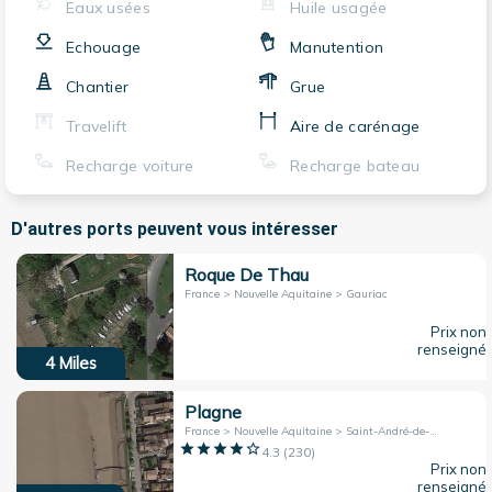
Eaux usées
Huile usagée
Echouage
Manutention
Chantier
Grue
Travelift
Aire de carénage
Recharge voiture
Recharge bateau
D'autres ports peuvent vous intéresser
Roque De Thau
France > Nouvelle Aquitaine > Gauriac
Prix non
renseigné
4
Miles
Plagne
France > Nouvelle Aquitaine > Saint-André-de-Cubzac
4.3
(
230
)
Prix non
renseigné