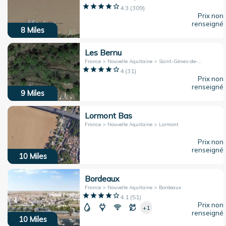
4.3
(
309
)
Prix non
renseigné
8
Miles
Les Bernu
France > Nouvelle Aquitaine > Saint-Gènes-de-Blaye
4
(
31
)
Prix non
renseigné
9
Miles
Lormont Bas
France > Nouvelle Aquitaine > Lormont
Prix non
renseigné
10
Miles
Bordeaux
France > Nouvelle Aquitaine > Bordeaux
4.1
(
51
)
Prix non
+1
renseigné
10
Miles