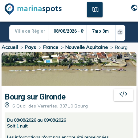
Accueil
>
Pays
>
France
>
Nouvelle Aquitaine
>
Bourg
Bourg sur Gironde
6 Quai des Verreries, 33710 Bourg
Du 08/08/2026 au 09/08/2026
Soit
1
nuit
Les informations n'ont pas encore été renseignées.