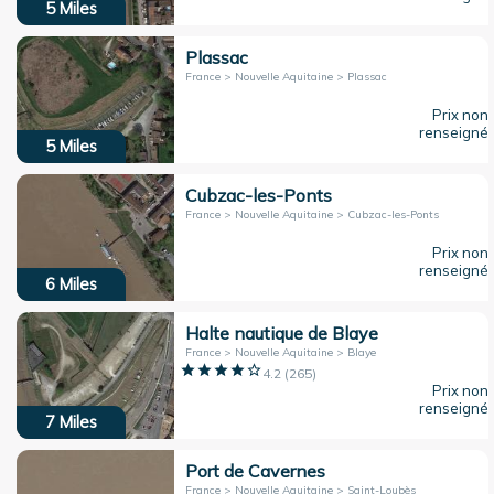
5
Miles
Plassac
France > Nouvelle Aquitaine > Plassac
Prix non
renseigné
5
Miles
Cubzac-les-Ponts
France > Nouvelle Aquitaine > Cubzac-les-Ponts
Prix non
renseigné
6
Miles
Halte nautique de Blaye
France > Nouvelle Aquitaine > Blaye
4.2
(
265
)
Prix non
renseigné
7
Miles
Port de Cavernes
France > Nouvelle Aquitaine > Saint-Loubès