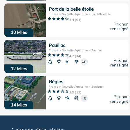
Port de la belle étoile
France > Nouvelle Aquitaine > La Belle étoile
4.4
(
91
)
Prix non
renseigné
10
Miles
Pauillac
France > Nouvelle Aquitaine > Pauillac
4.2
(
34
)
Prix non
+8
renseigné
12
Miles
Bègles
France > Nouvelle Aquitaine > Bordeaux
3.9
(
13
)
Prix non
+5
renseigné
14
Miles