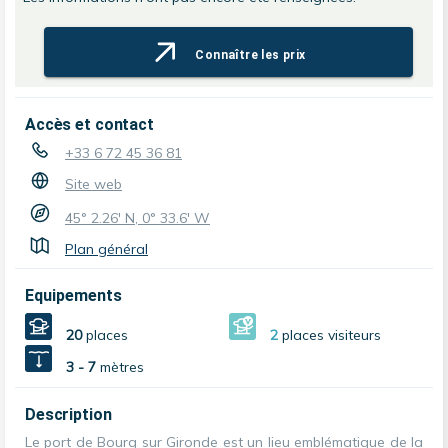
Connaître les prix
Accès et contact
+33 6 72 45 36 81
Site web
45° 2.26' N, 0° 33.6' W
Plan général
Equipements
20
places
2
places visiteurs
3 - 7
mètres
Description
Le port de
Bourg sur Gironde
est un lieu emblématique de la