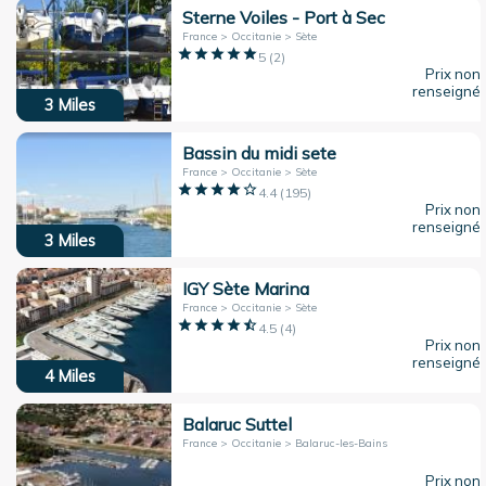
Sterne Voiles - Port à Sec
France > Occitanie > Sète
5
(
2
)
Prix non
renseigné
3
Miles
Bassin du midi sete
France > Occitanie > Sète
4.4
(
195
)
Prix non
renseigné
3
Miles
IGY Sète Marina
France > Occitanie > Sète
4.5
(
4
)
Prix non
renseigné
4
Miles
Balaruc Suttel
France > Occitanie > Balaruc-les-Bains
Prix non