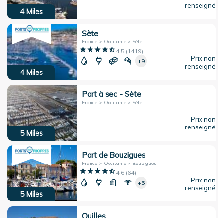
renseigné
4
Miles
Sète
France > Occitanie > Sète
4.5
(
1419
)
Prix non
+9
renseigné
4
Miles
Port à sec - Sète
France > Occitanie > Sète
Prix non
renseigné
5
Miles
Port de Bouzigues
France > Occitanie > Bouzigues
4.6
(
64
)
Prix non
+5
renseigné
5
Miles
Quilles