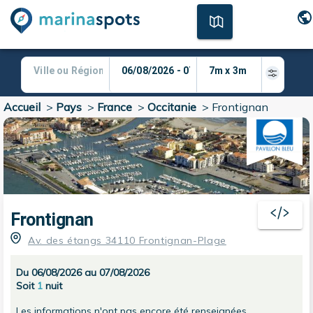
Accueil
>
Pays
>
France
>
Occitanie
>
Frontignan
Frontignan
Av. des étangs 34110 Frontignan-Plage
Du 06/08/2026 au 07/08/2026
Soit
1
nuit
Les informations n'ont pas encore été renseignées.