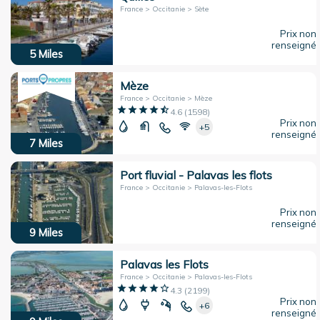
France > Occitanie > Sète
Prix non
renseigné
5
Miles
Mèze
France > Occitanie > Mèze
4.6
(
1598
)
Prix non
+5
renseigné
7
Miles
Port fluvial - Palavas les flots
France > Occitanie > Palavas-les-Flots
Prix non
renseigné
9
Miles
Palavas les Flots
France > Occitanie > Palavas-les-Flots
4.3
(
2199
)
Prix non
+6
renseigné