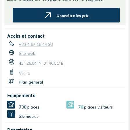
Connaître les prix
Accès et contact
+33 4 67 18 44 90
Site web
43° 26.04' N, 3° 46.51' E
VHF
9
Plan général
Equipements
700
places
70
places visiteurs
2.5
mètres