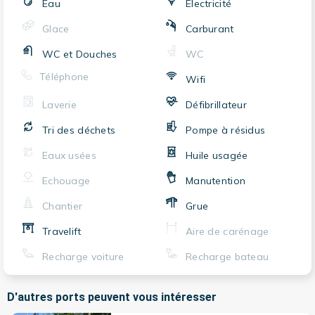
Eau
Electricité
Glace
Carburant
WC et Douches
WC
Téléphone
Wifi
Laverie
Défibrillateur
Tri des déchets
Pompe à résidus
Eaux usées
Huile usagée
Echouage
Manutention
Chantier
Grue
Travelift
Aire de carénage
Recharge voiture
Recharge bateau
D'autres ports peuvent vous intéresser