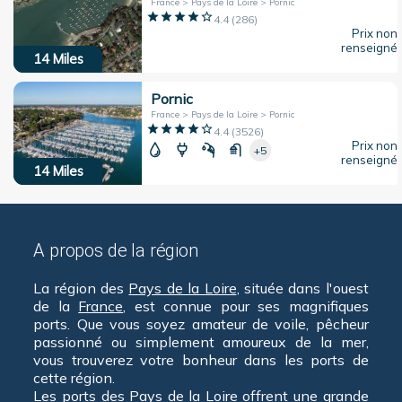
France > Pays de la Loire > Pornic
4.4
(
286
)
Prix non
renseigné
14
Miles
Pornic
France > Pays de la Loire > Pornic
4.4
(
3526
)
Prix non
+5
renseigné
14
Miles
A propos de la région
La région des
Pays de la Loire
, située dans l'ouest
de la
France
, est connue pour ses magnifiques
ports. Que vous soyez amateur de voile, pêcheur
passionné ou simplement amoureux de la mer,
vous trouverez votre bonheur dans les ports de
cette région.
Les ports des
Pays de la Loire
offrent une grande