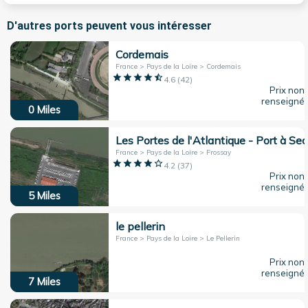
D'autres ports peuvent vous intéresser
Cordemais
France > Pays de la Loire > Cordemais
4.6
(
42
)
Prix non
renseigné
0
Miles
Les Portes de l'Atlantique - Port à Sec
France > Pays de la Loire > Frossay
4.2
(
37
)
Prix non
renseigné
5
Miles
le pellerin
France > Pays de la Loire > Le Pellerin
Prix non
renseigné
7
Miles