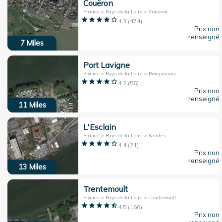
Couëron
France > Pays de la Loire > Couëron
4.3
(
474
)
Prix non
renseigné
7
Miles
Port Lavigne
France > Pays de la Loire > Bouguenais
4.2
(
56
)
Prix non
renseigné
11
Miles
L'Esclain
France > Pays de la Loire > Nantes
4.4
(
21
)
Prix non
renseigné
13
Miles
Trentemoult
France > Pays de la Loire > Trentemoult
4.5
(
166
)
Prix non