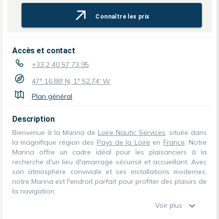
Connaître les prix
Accès et contact
+33 2 40 57 73 95
47° 16.88' N, 1° 52.74' W
Plan général
Description
Bienvenue à la Marina de
Loire Nautic Services
, située dans
la magnifique région des
Pays de la Loire
en
France
. Notre
Marina offre un cadre idéal pour les plaisanciers à la
recherche d'un lieu d'amarrage sécurisé et accueillant. Avec
son atmosphère conviviale et ses installations modernes,
notre Marina est l'endroit parfait pour profiter des plaisirs de
la navigation.
Voir plus