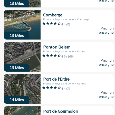
renseigné
13
Miles
Comberge
France > Pays de la Loire > Comberge
4.4
(
5
)
Prix non
renseigné
13
Miles
Ponton Belem
France > Pays de la Loire > Nantes
4.5
(
168
)
Prix non
renseigné
13
Miles
Port de l'Erdre
France > Pays de la Loire > Nantes
4.4
(
7
)
Prix non
renseigné
14
Miles
Port de Gourmalon