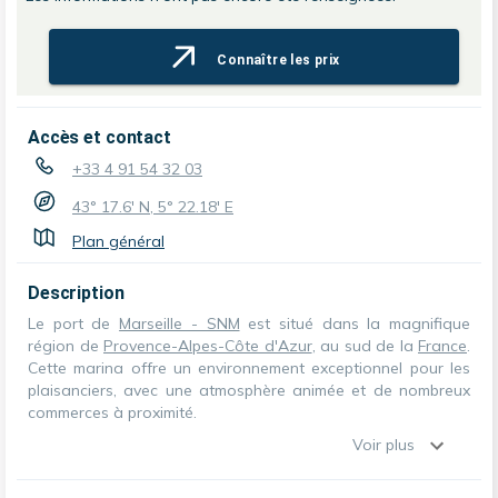
Connaître les prix
Accès et contact
+33 4 91 54 32 03
43° 17.6' N, 5° 22.18' E
Plan général
Description
Le port de
Marseille - SNM
est situé dans la magnifique
région de
Provence-Alpes-Côte d'Azur
, au sud de la
France
.
Cette marina offre un environnement exceptionnel pour les
plaisanciers, avec une atmosphère animée et de nombreux
commerces à proximité.
Voir plus