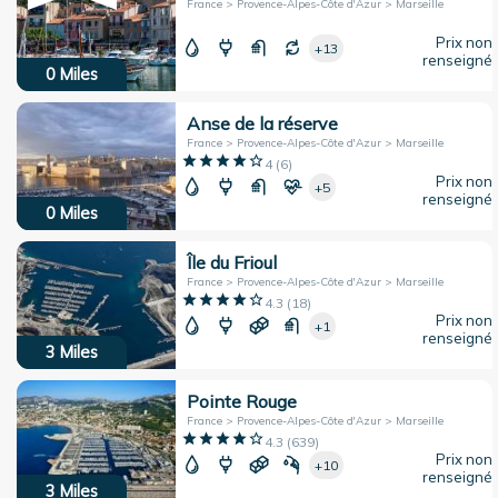
France > Provence-Alpes-Côte d'Azur > Marseille
Prix non
+13
renseigné
0
Miles
Anse de la réserve
France > Provence-Alpes-Côte d'Azur > Marseille
4
(
6
)
Prix non
+5
renseigné
0
Miles
Île du Frioul
France > Provence-Alpes-Côte d'Azur > Marseille
4.3
(
18
)
Prix non
+1
renseigné
3
Miles
Pointe Rouge
France > Provence-Alpes-Côte d'Azur > Marseille
4.3
(
639
)
Prix non
+10
renseigné
3
Miles