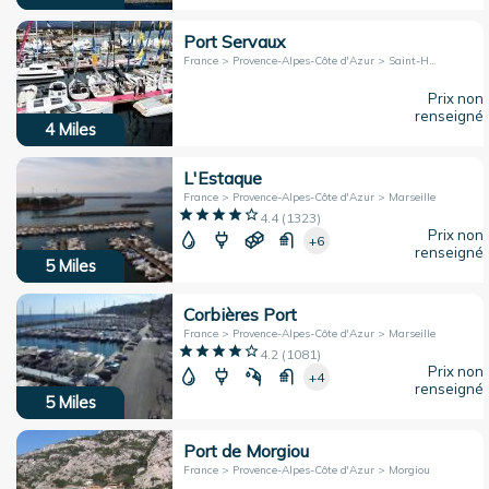
Port Servaux
France > Provence-Alpes-Côte d'Azur > Saint-Henri
Prix non
renseigné
4
Miles
L'Estaque
France > Provence-Alpes-Côte d'Azur > Marseille
4.4
(
1323
)
Prix non
+6
renseigné
5
Miles
Corbières Port
France > Provence-Alpes-Côte d'Azur > Marseille
4.2
(
1081
)
Prix non
+4
renseigné
5
Miles
Port de Morgiou
France > Provence-Alpes-Côte d'Azur > Morgiou