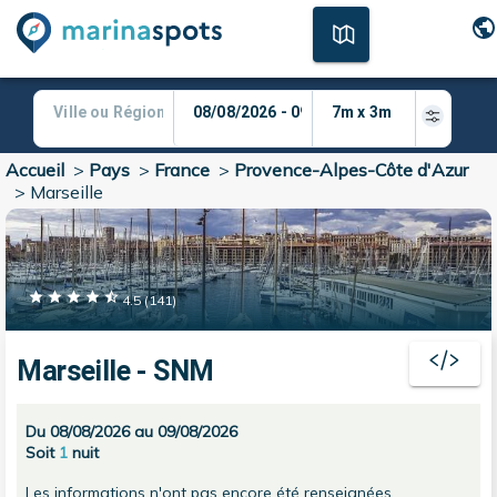
Accueil
>
Pays
>
France
>
Provence-Alpes-Côte d'Azur
>
Marseille
4.5
(
141
)
Marseille - SNM
Du 08/08/2026 au 09/08/2026
Soit
1
nuit
Les informations n'ont pas encore été renseignées.