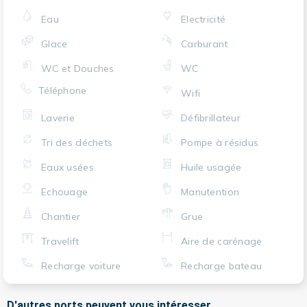
Eau
Electricité
Glace
Carburant
WC et Douches
WC
Téléphone
Wifi
Laverie
Défibrillateur
Tri des déchets
Pompe à résidus
Eaux usées
Huile usagée
Echouage
Manutention
Chantier
Grue
Travelift
Aire de carénage
Recharge voiture
Recharge bateau
D'autres ports peuvent vous intéresser