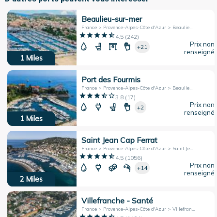
Beaulieu-sur-mer
France > Provence-Alpes-Côte d'Azur > Beaulieu-sur-Mer
4.5
(
242
)
Prix non
+21
renseigné
1
Miles
Port des Fourmis
France > Provence-Alpes-Côte d'Azur > Beaulieu-sur-Mer
3.8
(
17
)
Prix non
+2
renseigné
1
Miles
Saint Jean Cap Ferrat
France > Provence-Alpes-Côte d'Azur > Saint Jean Cap-Ferrat
4.5
(
1056
)
Prix non
+14
renseigné
2
Miles
Villefranche - Santé
France > Provence-Alpes-Côte d'Azur > Villefranche-sur-Mer