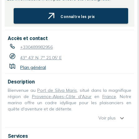
Connaître les prix
Accès et contact
+330489982956
43° 43' N, 7° 21.05' E
Plan général
Description
Bienvenue au
Port de Silva Maris
, situé dans la magnifique
région de
Provence-Alpes-Côte d'Azur
en
France
. Notre
marina offre un cadre idyllique pour les plaisanciers en
quête d'aventure et de détente.
Voir plus
Services