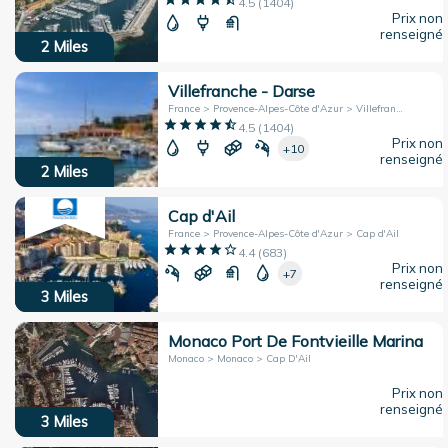
4.5
(
1404
)
Prix non
renseigné
2
Miles
Villefranche - Darse
France > Provence-Alpes-Côte d'Azur > Villefranche-sur-Mer
4.5
(
1404
)
Prix non
+10
renseigné
2
Miles
Cap d'Ail
France > Provence-Alpes-Côte d'Azur > Cap d'Ail
4.4
(
683
)
Prix non
+7
renseigné
3
Miles
Monaco Port De Fontvieille Marina
Monaco > Monaco > Cap D'Ail
Prix non
renseigné
3
Miles