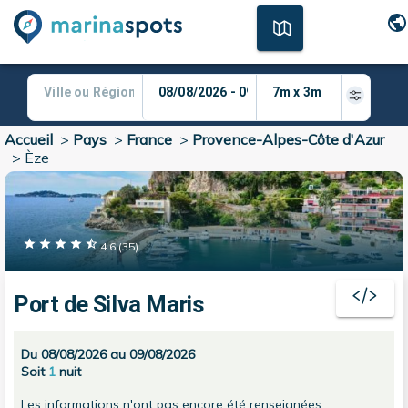
Accueil
>
Pays
>
France
>
Provence-Alpes-Côte d'Azur
>
Èze
4.6
(
35
)
Port de Silva Maris
Du 08/08/2026 au 09/08/2026
Soit
1
nuit
Les informations n'ont pas encore été renseignées.