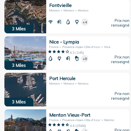
Fontvieille
Monaco > Monaco > Monaco
Prix non
+4
renseigné
3
Miles
Nice - Lympia
France > Provence-Alpes-Côte d'Azur > Nice
4.3
(
145
)
Prix non
+8
renseigné
3
Miles
Port Hercule
Monaco > Monaco > Monaco
Prix non
renseigné
3
Miles
Menton Vieux-Port
France > Provence-Alpes-Côte d'Azur > Menton
4.6
(
2566
)
Prix non