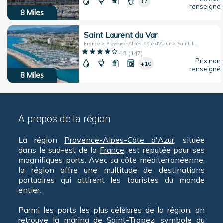
+7
renseigné
8
Miles
Saint Laurent du Var
France > Provence-Alpes-Côte d'Azur > Saint-Laurent-Du-Var
4.3
(
147
)
Prix non
+10
renseigné
8
Miles
A propos de la région
La région
Provence-Alpes-Côte d'Azur
, située
dans le sud-est de la
France
, est réputée pour ses
magnifiques ports. Avec sa côte méditerranéenne,
la région offre une multitude de destinations
portuaires qui attirent les touristes du monde
entier.
Parmi les ports les plus célèbres de la région, on
retrouve la marina de
Saint-Tropez
, symbole du