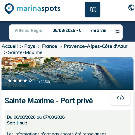
Accueil
>
Pays
>
France
>
Provence-Alpes-Côte d'Azur
>
Sainte-Maxime
4.4
(
2156
)
Sainte Maxime - Port privé
Du 06/08/2026 au 07/08/2026
Soit
1
nuit
Les informations n'ont pas encore été renseignées.