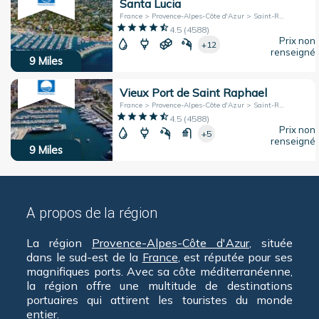
Santa Lucia
France > Provence-Alpes-Côte d'Azur > Saint-Raphael
4.5
(
4588
)
Prix non
+12
renseigné
9
Miles
Vieux Port de Saint Raphael
France > Provence-Alpes-Côte d'Azur > Saint-Raphaël
4.5
(
4588
)
Prix non
+5
renseigné
9
Miles
A propos de la région
La région
Provence-Alpes-Côte d'Azur
, située
dans le sud-est de la
France
, est réputée pour ses
magnifiques ports. Avec sa côte méditerranéenne,
la région offre une multitude de destinations
portuaires qui attirent les touristes du monde
entier.