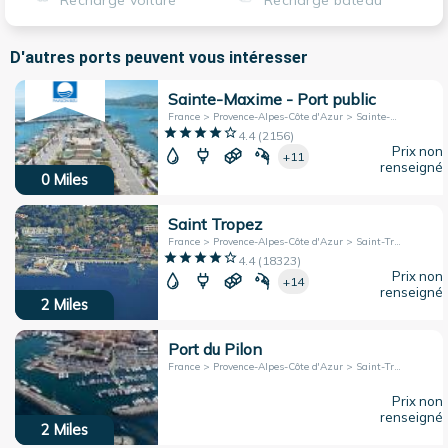
Recharge voiture
Recharge bateau
D'autres ports peuvent vous intéresser
Sainte-Maxime - Port public
France > Provence-Alpes-Côte d'Azur > Sainte-Maxime
4.4
(
2156
)
Prix non
+11
renseigné
0
Miles
Saint Tropez
France > Provence-Alpes-Côte d'Azur > Saint-Tropez
4.4
(
18323
)
Prix non
+14
renseigné
2
Miles
Port du Pilon
France > Provence-Alpes-Côte d'Azur > Saint-Tropez
Prix non
renseigné
2
Miles