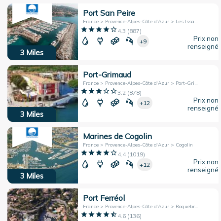
Port San Peire
France > Provence-Alpes-Côte d'Azur > Les Issambres
4.3
(
887
)
Prix non
+9
renseigné
3
Miles
Port-Grimaud
France > Provence-Alpes-Côte d'Azur > Port-Grimaud
3.2
(
878
)
Prix non
+12
renseigné
3
Miles
Marines de Cogolin
France > Provence-Alpes-Côte d'Azur > Cogolin
4.4
(
1019
)
Prix non
+12
renseigné
3
Miles
Port Ferréol
France > Provence-Alpes-Côte d'Azur > Roquebrune-sur-Argens
4.6
(
136
)