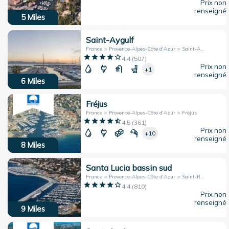
Prix non
renseigné
5
Miles
Saint-Aygulf
France > Provence-Alpes-Côte d'Azur > Saint-Aygulf
4.4
(
507
)
Prix non
+1
renseigné
6
Miles
Fréjus
France > Provence-Alpes-Côte d'Azur > Fréjus
4.5
(
361
)
Prix non
+10
renseigné
8
Miles
Santa Lucia bassin sud
France > Provence-Alpes-Côte d'Azur > Saint-Raphaël
4.4
(
810
)
Prix non
renseigné
9
Miles