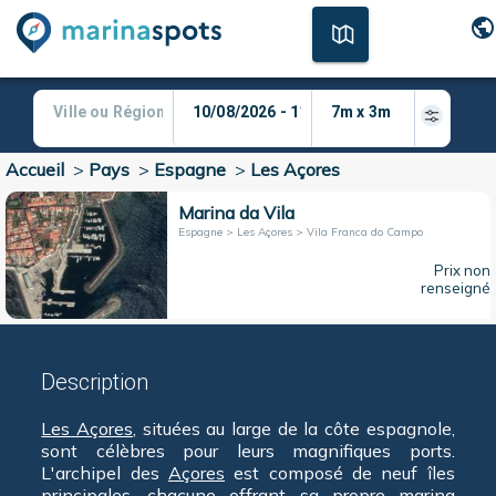
Accueil
>
Pays
>
Espagne
>
Les Açores
Marina da Vila
Espagne > Les Açores > Vila Franca do Campo
Prix non
renseigné
Description
Les Açores
, situées au large de la côte espagnole,
sont célèbres pour leurs magnifiques ports.
L'archipel des
Açores
est composé de neuf îles
principales, chacune offrant sa propre marina