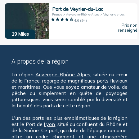
Port de Veyrier-du-Lac
France > Auvergne-Rhône-Alpes > Veyrier-du-Lac
4.6
(
94
)
Prix non
renseigné
19
Miles
A propos de la région
La région
Auvergne-Rhône-Alpes
, située au cœur
de la
France
, regorge de magnifiques ports fluviaux
et maritimes. Que vous soyez amateur de voile, de
pêche ou simplement en quête de paysages
pittoresques, vous serez comblé par la diversité et
la beauté des ports de cette région.
L'un des ports les plus emblématiques de la région
est le Port de
Lyon
, situé au confluent du Rhône et
de la Saône. Ce port, qui date de l'époque romaine,
offre un cadre charmant et une atmosphère