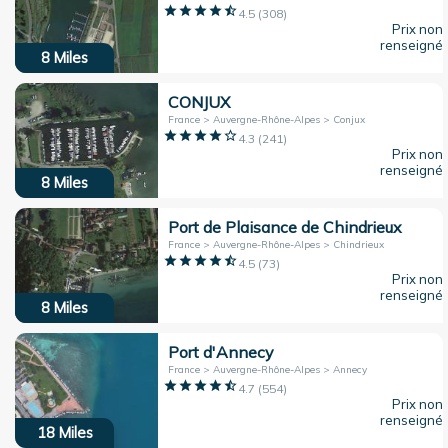
4.5
(
308
)
Prix non
renseigné
8
Miles
CONJUX
France > Auvergne-Rhône-Alpes > Conjux
4.3
(
241
)
Prix non
renseigné
8
Miles
Port de Plaisance de Chindrieux
France > Auvergne-Rhône-Alpes > Chindrieux
4.5
(
73
)
Prix non
renseigné
8
Miles
Port d'Annecy
France > Auvergne-Rhône-Alpes > Annecy
4.7
(
554
)
Prix non
renseigné
18
Miles