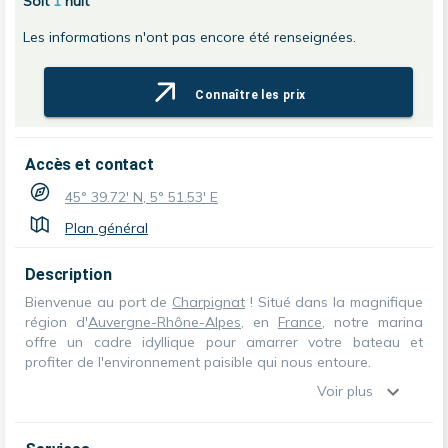
Soit
1
nuit
Les informations n'ont pas encore été renseignées.
Connaître les prix
Accès et contact
45° 39.72' N, 5° 51.53' E
Plan général
Description
Bienvenue au port de
Charpignat
! Situé dans la magnifique
région d'
Auvergne-Rhône-Alpes
, en
France
, notre marina
offre un cadre idyllique pour amarrer votre bateau et
profiter de l'environnement paisible qui nous entoure.
Voir plus