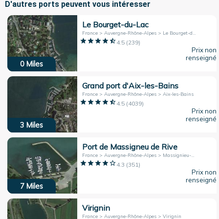
D'autres ports peuvent vous intéresser
Le Bourget-du-Lac
France > Auvergne-Rhône-Alpes > Le Bourget-du-Lac
4.5
(
239
)
Prix non
renseigné
0
Miles
Grand port d'Aix-les-Bains
France > Auvergne-Rhône-Alpes > Aix-les-Bains
4.5
(
4039
)
Prix non
renseigné
3
Miles
Port de Massigneu de Rive
France > Auvergne-Rhône-Alpes > Massignieu-de-Rives
4.3
(
351
)
Prix non
renseigné
7
Miles
Virignin
France > Auvergne-Rhône-Alpes > Virignin