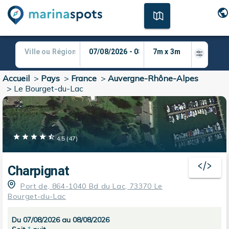
Accueil
>
Pays
>
France
>
Auvergne-Rhône-Alpes
>
Le Bourget-du-Lac
4.5
(
47
)
Charpignat
Port de, 864-1040 Bd du Lac, 73370 Le
Bourget-du-Lac
Du 07/08/2026 au 08/08/2026