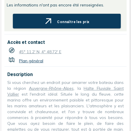
Les informations n'ont pas encore été renseignées.
Connaître les prix
Accès et contact
45° 11.2' N, 4° 48.72' E
Plan général
Description
Si vous cherchez un endroit pour amarrer votre bateau dans
la région
Auvergne-Rhône-Alpes
, la
Halte Fluviale Saint
Vallier
est l'endroit idéal. Située le long du fleuve, cette
marina offre un environnement paisible et pittoresque pour
les marins amateurs et les plaisanciers. L'atmosphère y est
conviviale et chaleureuse, et l'on y trouve de nombreux
commerces à proximité pour répondre à tous vos besoins.
Que vous ayez besoin de faire le plein, de faire des
emplettes ou de vous restaurer, tout est à portée de main.