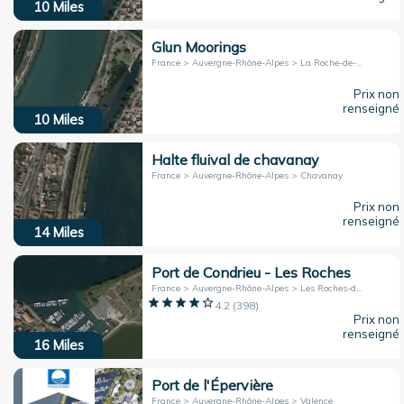
10
Miles
Glun Moorings
France > Auvergne-Rhône-Alpes > La Roche-de-Glun
Prix non
renseigné
10
Miles
Halte fluival de chavanay
France > Auvergne-Rhône-Alpes > Chavanay
Prix non
renseigné
14
Miles
Port de Condrieu - Les Roches
France > Auvergne-Rhône-Alpes > Les Roches-de-Condrieu
4.2
(
398
)
Prix non
renseigné
16
Miles
Port de l'Épervière
France > Auvergne-Rhône-Alpes > Valence