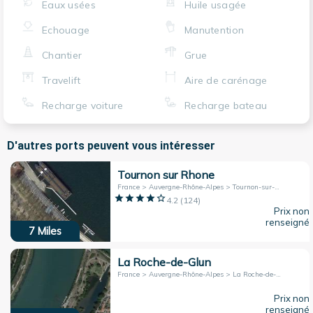
Eaux usées
Huile usagée
Echouage
Manutention
Chantier
Grue
Travelift
Aire de carénage
Recharge voiture
Recharge bateau
D'autres ports peuvent vous intéresser
Tournon sur Rhone
France > Auvergne-Rhône-Alpes > Tournon-sur-Rhône
4.2
(
124
)
Prix non
renseigné
7
Miles
La Roche-de-Glun
France > Auvergne-Rhône-Alpes > La Roche-de-Glun
Prix non
renseigné