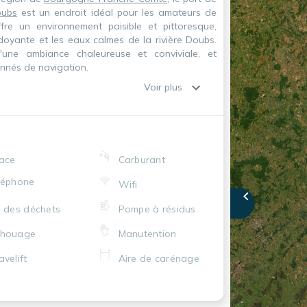
oubs
est un endroit idéal pour les amateurs de
fre un environnement paisible et pittoresque,
doyante et les eaux calmes de la rivière Doubs.
'une ambiance chaleureuse et conviviale, et
onnés de navigation.
Voir plus
ace
Carburant
léphone
Wifi
i des déchets
Pompe à résidus
chouage
Manutention
avelift
Aire de carénage