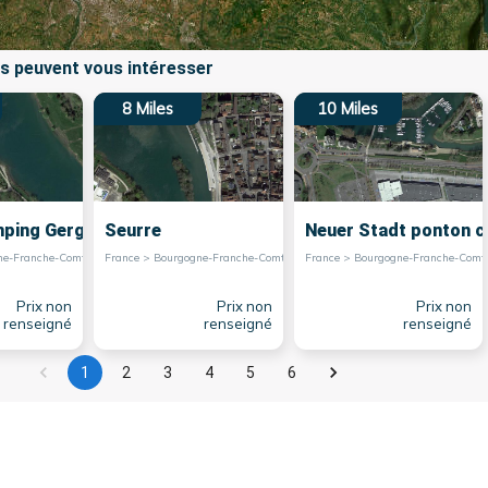
s peuvent vous intéresser
8
Miles
10
Miles
ping Gergy
Seurre
Neuer Stadt ponton c
France > Bourgogne-Franche-Comté > Gergy
France > Bourgogne-Franche-Comté > Seurre
France > Bourgogn
Prix non
Prix non
Prix non
renseigné
renseigné
renseigné
1
2
3
4
5
6