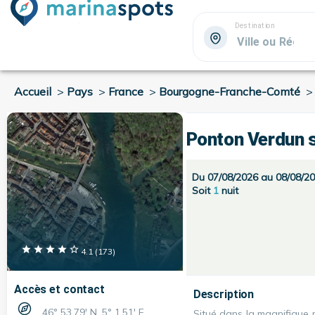
Destination
Accueil
>
Pays
>
France
>
Bourgogne-Franche-Comté
Ponton Verdun s
Du 07/08/2026 au 08/08/2
Soit
1
nuit
4.1
(
173
)
Accès et contact
Description
46° 53.79' N, 5° 1.51' E
Situé dans la magnifique