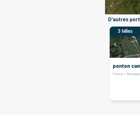
D'autres port
3
Miles
ponton cam