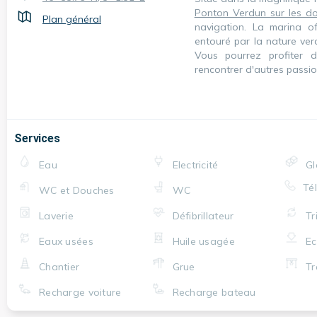
Ponton Verdun sur les d
Plan général
navigation. La marina of
entouré par la nature ver
Vous pourrez profiter d
rencontrer d'autres passi
Services
Eau
Electricité
Gl
Té
WC et Douches
WC
Laverie
Défibrillateur
Tr
Eaux usées
Huile usagée
E
Chantier
Grue
Tr
Recharge voiture
Recharge bateau