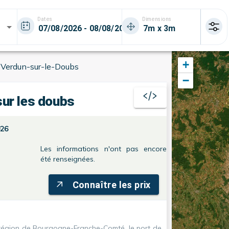
Dates
Dimensions
+
>
Verdun-sur-le-Doubs
−
ur les doubs
026
Les informations n'ont pas encore
été renseignées.
Connaître les prix
 région de
Bourgogne-Franche-Comté
, le port de