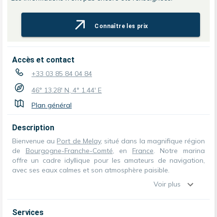
Connaître les prix
Accès et contact
+33 03 85 84 04 84
46° 13.28' N, 4° 1.44' E
Plan général
Description
Bienvenue au
Port de Melay
, situé dans la magnifique région
de
Bourgogne-Franche-Comté
, en
France
. Notre marina
offre un cadre idyllique pour les amateurs de navigation,
avec ses eaux calmes et son atmosphère paisible.
Voir plus
Services