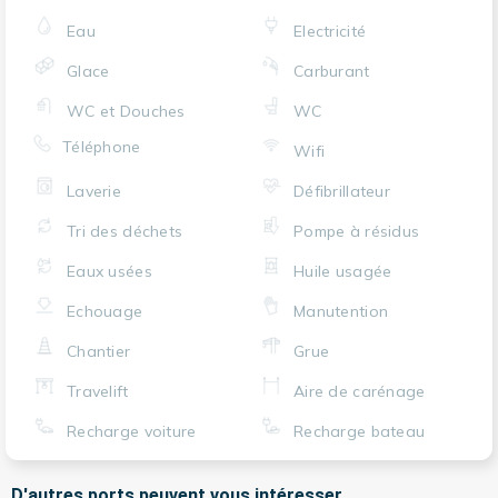
Eau
Electricité
Glace
Carburant
WC et Douches
WC
Téléphone
Wifi
Laverie
Défibrillateur
Tri des déchets
Pompe à résidus
Eaux usées
Huile usagée
Echouage
Manutention
Chantier
Grue
Travelift
Aire de carénage
Recharge voiture
Recharge bateau
D'autres ports peuvent vous intéresser