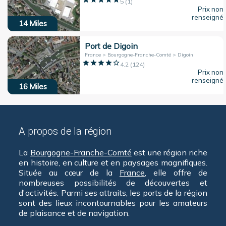
5
(
1
)
Prix non
renseigné
14
Miles
Port de Digoin
France > Bourgogne-Franche-Comté > Digoin
4.2
(
124
)
Prix non
renseigné
16
Miles
A propos de la région
La
Bourgogne-Franche-Comté
est une région riche
en histoire, en culture et en paysages magnifiques.
Située au cœur de la
France
, elle offre de
nombreuses possibilités de découvertes et
d'activités. Parmi ses attraits, les ports de la région
sont des lieux incontournables pour les amateurs
de plaisance et de navigation.