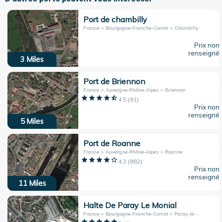
Port de chambilly
France > Bourgogne-Franche-Comté > Chambilly
Prix non
renseigné
3
Miles
Port de Briennon
France > Auvergne-Rhône-Alpes > Briennon
4.5
(
81
)
Prix non
renseigné
5
Miles
Port de Roanne
France > Auvergne-Rhône-Alpes > Roanne
4.2
(
882
)
Prix non
renseigné
11
Miles
Halte De Paray Le Monial
France > Bourgogne-Franche-Comté > Paray-le-Monial