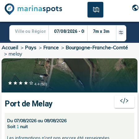
Accueil
>
Pays
>
France
>
Bourgogne-Franche-Comté
>
melay
4.4
(
50
)
Port de Melay
Du 07/08/2026 au 08/08/2026
Soit
1
nuit
Les informations n'ont pas encore été renseignées.