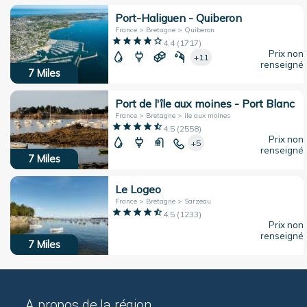
Port-Haliguen - Quiberon
France > Bretagne > Quiberon
4.4
(
1717
)
Prix non
+11
renseigné
7
Miles
Port de l'île aux moines - Port Blanc
France > Bretagne > ile aux moines
4.5
(
2558
)
Prix non
+5
renseigné
7
Miles
Le Logeo
France > Bretagne > Sarzeau
4.5
(
1233
)
Prix non
renseigné
7
Miles
A propos de la région