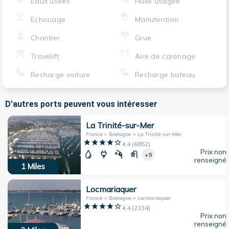
Eaux usées
Huile usagée
Echouage
Manutention
Chantier
Grue
Travelift
Aire de carénage
Recharge voiture
Recharge bateau
D'autres ports peuvent vous intéresser
La Trinité-sur-Mer
France > Bretagne > La Trinité-sur-Mer
4.4
(
6852
)
Prix non
+9
renseigné
1
Miles
Locmariaquer
France > Bretagne > Locmariaquer
4.4
(
2134
)
Prix non
renseigné