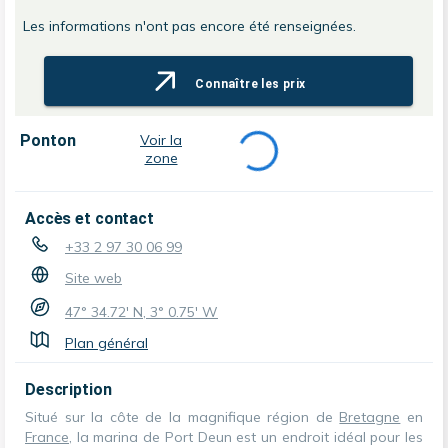
Les informations n'ont pas encore été renseignées.
Connaître les prix
Ponton
Voir la
zone
Accès et contact
+33 2 97 30 06 99
Site web
47° 34.72' N, 3° 0.75' W
Plan général
Description
Situé sur la côte de la magnifique région de
Bretagne
en
France
, la marina de Port Deun est un endroit idéal pour les