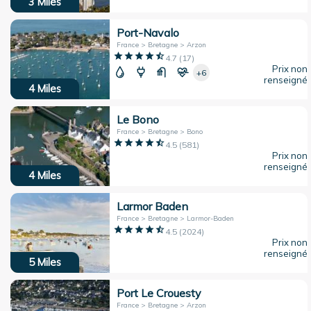
3
Miles
Port-Navalo
France > Bretagne > Arzon
4.7
(
17
)
Prix non
+6
renseigné
4
Miles
Le Bono
France > Bretagne > Bono
4.5
(
581
)
Prix non
renseigné
4
Miles
Larmor Baden
France > Bretagne > Larmor-Baden
4.5
(
2024
)
Prix non
renseigné
5
Miles
Port Le Crouesty
France > Bretagne > Arzon