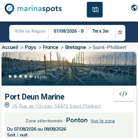
Accueil
>
Pays
>
France
>
Bretagne
>
Saint-Philibert
4.5
(
30
)
Port Deun Marine
35 Rue de l'Océan, 56470 Saint-Philibert
Ponton
Zone sélectionnée
:
Voir la zone
Du 07/08/2026 au 08/08/2026
Soit
1
nuit