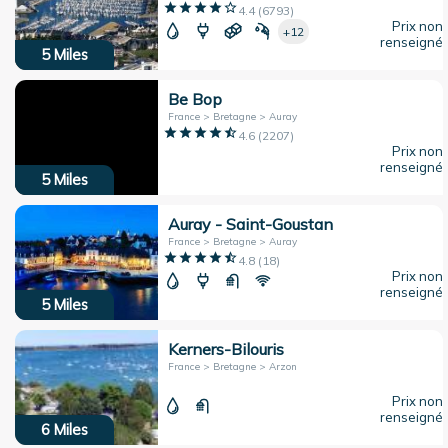
4.4
(
6793
)
Prix non
+12
renseigné
5
Miles
Be Bop
France > Bretagne > Auray
4.6
(
2207
)
Prix non
renseigné
5
Miles
Auray - Saint-Goustan
France > Bretagne > Auray
4.8
(
18
)
Prix non
renseigné
5
Miles
Kerners-Bilouris
France > Bretagne > Arzon
Prix non
renseigné
6
Miles