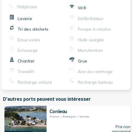
Téléphone
Wifi
Laverie
Défibrillateur
Tri des déchets
Pompe à résidus
Eaux usées
Huile usagée
Echouage
Manutention
Chantier
Grue
Travelift
Aire de carénage
Recharge voiture
Recharge bateau
D'autres ports peuvent vous intéresser
Conleau
France > Bretagne > Vannes
Prix non
renseigné