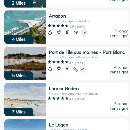
2
Miles
Arradon
France > Bretagne > Arradon
4.5
(
1962
)
Prix non
+5
renseigné
4
Miles
Port de l'île aux moines - Port Blanc
France > Bretagne > ile aux moines
4.5
(
2558
)
Prix non
+5
renseigné
5
Miles
Larmor Baden
France > Bretagne > Larmor-Baden
4.5
(
2024
)
Prix non
renseigné
7
Miles
Le Logeo
France > Bretagne > Sarzeau