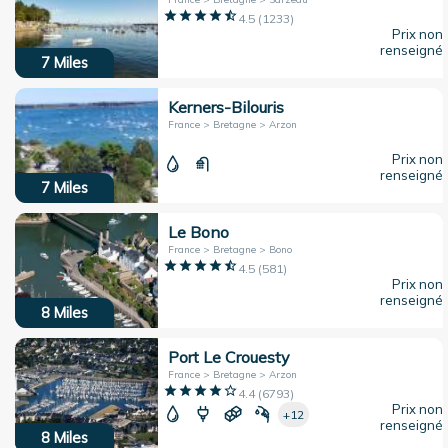
4.5
(
1233
)
Prix non
renseigné
7
Miles
Kerners-Bilouris
France > Bretagne > Arzon
Prix non
renseigné
7
Miles
Le Bono
France > Bretagne > Bono
4.5
(
581
)
Prix non
renseigné
8
Miles
Port Le Crouesty
France > Bretagne > Arzon
4.4
(
6793
)
Prix non
+12
renseigné
8
Miles