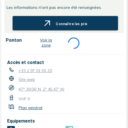
Les informations n'ont pas encore été renseignées.
Connaître les prix
Ponton
Voir la
zone
Accès et contact
+33 2 97 01 55 20
Site web
47° 39.06' N, 2° 45.47' W
VHF
9
Plan général
Equipements