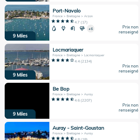
Port-Navalo
France > Bretagne > Arzon
4.7
(
17
)
Prix non
+6
renseigné
9
Miles
Locmariaquer
France > Bretagne > Locmariaquer
4.4
(
2134
)
Prix non
renseigné
9
Miles
Be Bop
France > Bretagne > Auray
4.6
(
2207
)
Prix non
renseigné
9
Miles
Auray - Saint-Goustan
France > Bretagne > Auray
4.8
(
18
)