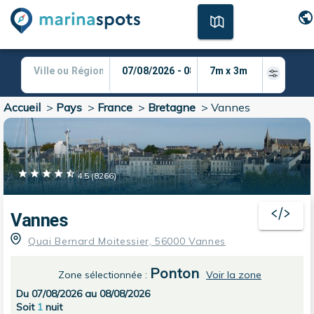
Accueil
>
Pays
>
France
>
Bretagne
>
Vannes
4.5
(
8266
)
Vannes
Quai Bernard Moitessier, 56000 Vannes
Ponton
Zone sélectionnée
:
Voir la zone
Du 07/08/2026 au 08/08/2026
Soit
1
nuit