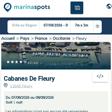
Accueil
>
Pays
>
France
>
Occitanie
>
Fleury
4.2
(
12
)
Cabanes De Fleury
11560 Fleury
Du 07/08/2026 au 08/08/2026
Soit
1
nuit
Les informations n'ont pas encore été renseignées.