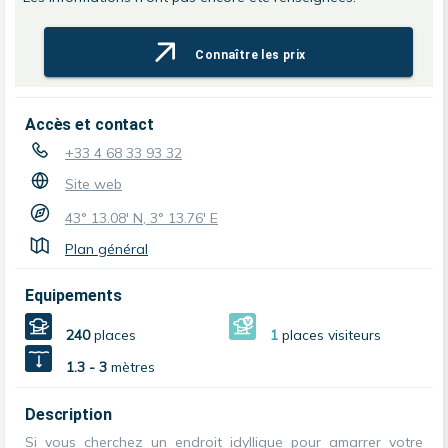
Connaître les prix
Accès et contact
+33 4 68 33 93 32
Site web
43° 13.08' N, 3° 13.76' E
Plan général
Equipements
240
places
1
places visiteurs
1.3 - 3
mètres
Description
Si vous cherchez un endroit idyllique pour amarrer votre