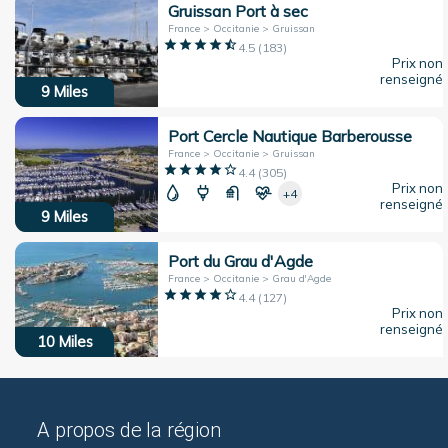
Gruissan Port à sec
France > Occitanie > Gruissan
4.5
(
183
)
Prix non
renseigné
9
Miles
Port Cercle Nautique Barberousse
France > Occitanie > Gruissan
4.4
(
305
)
Prix non
+4
renseigné
9
Miles
Port du Grau d'Agde
France > Occitanie > Grau d'Agde
4.4
(
127
)
Prix non
renseigné
10
Miles
A propos de la région