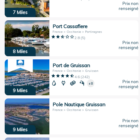
Prix non
renseigné
7
Miles
Port Cassafiere
France > Occitanie > Portiragnes
2.8
(
5
)
Prix non
renseigné
8
Miles
Port de Gruissan
France > Occitanie > Gruissan
4.6
(
242
)
Prix non
+8
renseigné
9
Miles
Pole Nautique Gruissan
France > Occitanie > Gruissan
Prix non
renseigné
9
Miles