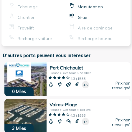
Echouage
Manutention
Chantier
Grue
Travelift
Aire de carénage
Recharge voiture
Recharge bateau
D'autres ports peuvent vous intéresser
Port Chichoulet
France > Occitanie > Vendres
4.3
(
1588
)
Prix non
+5
renseigné
0
Miles
Valras-Plage
France > Occitanie > Béziers
4.3
(
1995
)
Prix non
+4
renseigné
3
Miles