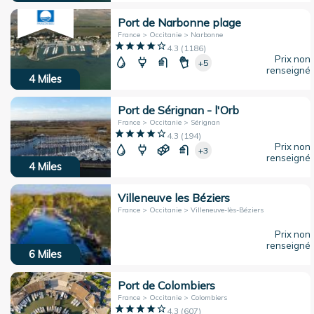
Port de Narbonne plage
France > Occitanie > Narbonne
4.3
(
1186
)
Prix non
+5
renseigné
4
Miles
Port de Sérignan - l'Orb
France > Occitanie > Sérignan
4.3
(
194
)
Prix non
+3
renseigné
4
Miles
Villeneuve les Béziers
France > Occitanie > Villeneuve-lès-Béziers
Prix non
renseigné
6
Miles
Port de Colombiers
France > Occitanie > Colombiers
4.3
(
607
)