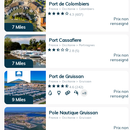
Port de Colombiers
France > Occitanie > Colombiers
4.3
(
607
)
Prix non
renseigné
7
Miles
Port Cassafiere
France > Occitanie > Portiragnes
2.8
(
5
)
Prix non
renseigné
7
Miles
Port de Gruissan
France > Occitanie > Gruissan
4.6
(
242
)
Prix non
+8
renseigné
9
Miles
Pole Nautique Gruissan
France > Occitanie > Gruissan
Prix non