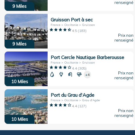
renseigné
9
Miles
Gruissan Port à sec
France > Occitanie > Gruissan
4.5
(
183
)
Prix non
renseigné
9
Miles
Port Cercle Nautique Barberousse
France > Occitanie > Gruissan
4.4
(
305
)
Prix non
+4
renseigné
10
Miles
Port du Grau d'Agde
France > Occitanie > Grau d'Agde
4.4
(
127
)
Prix non
renseigné
10
Miles