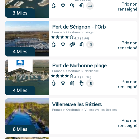
Prix non
+4
renseigné
3
Miles
Port de Sérignan - l'Orb
France > Occitanie > Sérignan
4.3
(
194
)
Prix non
+3
renseigné
4
Miles
Port de Narbonne plage
France > Occitanie > Narbonne
4.3
(
1186
)
Prix non
+5
renseigné
4
Miles
Villeneuve les Béziers
France > Occitanie > Villeneuve-lès-Béziers
Prix non
renseigné
6
Miles