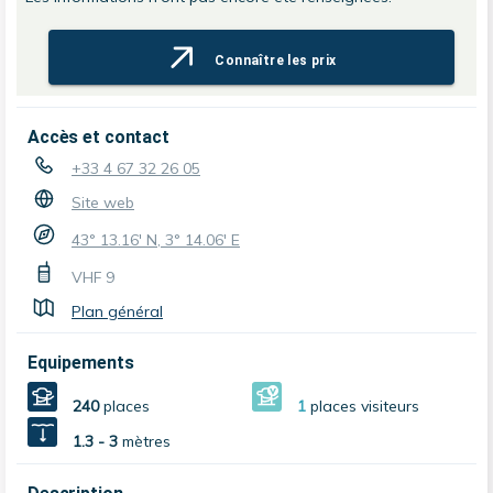
Connaître les prix
Accès et contact
+33 4 67 32 26 05
Site web
43° 13.16' N, 3° 14.06' E
VHF
9
Plan général
Equipements
240
places
1
places visiteurs
1.3 - 3
mètres