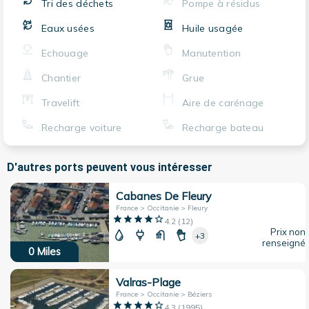
Tri des déchets
Pompe à résidus
Eaux usées
Huile usagée
Echouage
Manutention
Chantier
Grue
Travelift
Aire de carénage
Recharge voiture
Recharge bateau
D'autres ports peuvent vous intéresser
Cabanes De Fleury
France > Occitanie > Fleury
4.2
(
12
)
Prix non
+3
renseigné
0
Miles
Valras-Plage
France > Occitanie > Béziers
4.3
(
1995
)