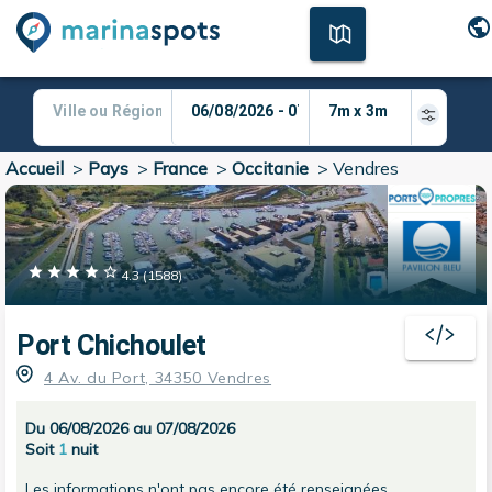
Accueil
>
Pays
>
France
>
Occitanie
>
Vendres
4.3
(
1588
)
Port Chichoulet
4 Av. du Port, 34350 Vendres
Du 06/08/2026 au 07/08/2026
Soit
1
nuit
Les informations n'ont pas encore été renseignées.