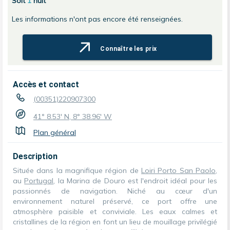
Soit
1
nuit
Les informations n'ont pas encore été renseignées.
Connaître les prix
Accès et contact
(00351)220907300
41° 8.53' N, 8° 38.96' W
Plan général
Description
Située dans la magnifique région de
Loiri Porto San Paolo
,
au
Portugal
, la Marina de Douro est l'endroit idéal pour les
passionnés de navigation. Niché au cœur d'un
environnement naturel préservé, ce port offre une
atmosphère paisible et conviviale. Les eaux calmes et
cristallines de la région en font un lieu de mouillage privilégié