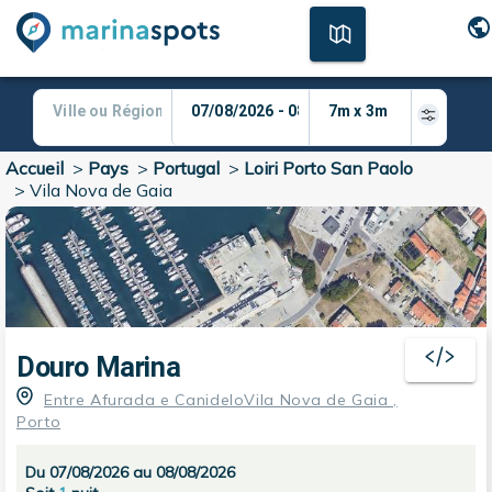
Accueil
>
Pays
>
Portugal
>
Loiri Porto San Paolo
>
Vila Nova de Gaia
Douro Marina
Entre Afurada e CanideloVila Nova de Gaia ,
Porto
Du 07/08/2026 au 08/08/2026