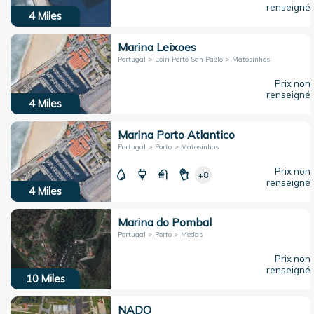
renseigné
4
Miles
Marina Leixoes
Portugal > Loiri Porto San Paolo > Matosinhos
Prix non
renseigné
4
Miles
Marina Porto Atlantico
Portugal > Porto > Matosinhos
Prix non
+8
renseigné
4
Miles
Marina do Pombal
Portugal > Porto > Medas
Prix non
renseigné
10
Miles
NADO