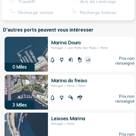
Travelift
Aire de carénage
Recharge voiture
Recharge bateau
D'autres ports peuvent vous intéresser
Marina Douro
Portugal > Loiri Porto San Paolo > Porto
Prix non
+8
renseigné
0
Miles
Marina do freixo
Portugal > Porto > Porto
Prix non
renseigné
3
Miles
Leixoes Marina
Portugal > Porto
Prix non