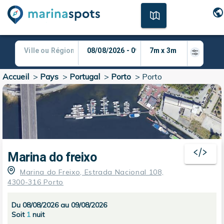
Accueil
>
Pays
>
Portugal
>
Porto
>
Porto
Marina do freixo
Marina do Freixo, Estrada Nacional 108,
4300-316 Porto
Du 08/08/2026 au 09/08/2026
Soit
1
nuit