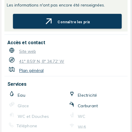
Les informations n'ont pas encore été renseignées.
Connaître les prix
Accès et contact
Site web
41° 8.59' N, 8° 34.72' W
Plan général
Services
Eau
Electricité
Glace
Carburant
WC et Douches
WC
Téléphone
Wifi