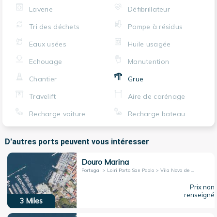
Laverie
Défibrillateur
Tri des déchets
Pompe à résidus
Eaux usées
Huile usagée
Echouage
Manutention
Chantier
Grue
Travelift
Aire de carénage
Recharge voiture
Recharge bateau
D'autres ports peuvent vous intéresser
Douro Marina
Portugal > Loiri Porto San Paolo > Vila Nova de Gaia
Prix non
renseigné
3
Miles