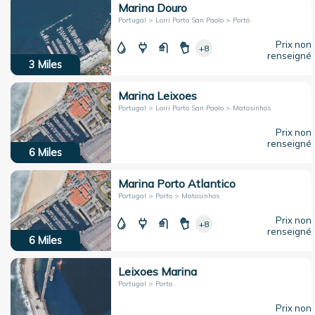
Marina Douro
Portugal > Loiri Porto San Paolo > Porto
Prix non
+8
renseigné
3
Miles
Marina Leixoes
Portugal > Loiri Porto San Paolo > Matosinhos
Prix non
renseigné
6
Miles
Marina Porto Atlantico
Portugal > Porto > Matosinhos
Prix non
+8
renseigné
6
Miles
Leixoes Marina
Portugal > Porto
Prix non