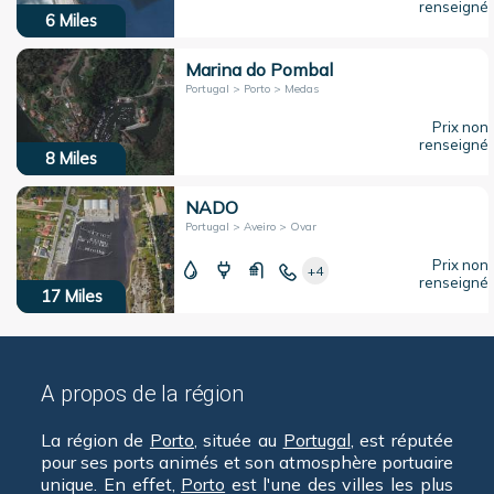
renseigné
6
Miles
Marina do Pombal
Portugal > Porto > Medas
Prix non
renseigné
8
Miles
NADO
Portugal > Aveiro > Ovar
Prix non
+4
renseigné
17
Miles
A propos de la région
La région de
Porto
, située au
Portugal
, est réputée
pour ses ports animés et son atmosphère portuaire
unique. En effet,
Porto
est l'une des villes les plus