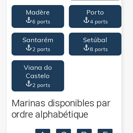
Madère
Porto
6 ports
4 ports
Santarém
Setúbal
2 ports
8 ports
Viana do
Castelo
2 ports
Marinas disponibles par
ordre alphabétique