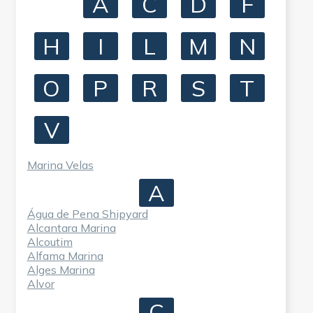
A
C
D
F
H
I
L
M
N
O
P
R
S
T
V
Marina Velas
A
Água de Pena Shipyard
Alcantara Marina
Alcoutim
Alfama Marina
Alges Marina
Alvor
C