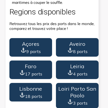
maritimes à couper le souffle.
Regions disponibles
Retrouvez tous les prix des ports dans le monde,
comparez et trouvez votre place !
Açores
Aveiro
9 ports
8 ports
Faro
Leiria
17 ports
4 ports
Lisbonne
Loiri Porto San
Paolo
18 ports
3 ports