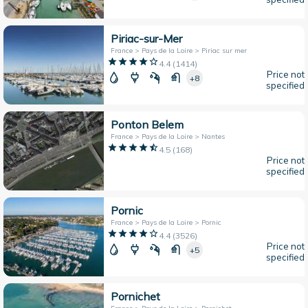
Piriac-sur-Mer
France > Pays de la Loire > Piriac sur mer
4.4
(
1414
)
Price not
+8
specified
Ponton Belem
France > Pays de la Loire > Nantes
4.5
(
168
)
Price not
specified
Pornic
France > Pays de la Loire > Pornic
4.4
(
3526
)
Price not
+5
specified
Pornichet