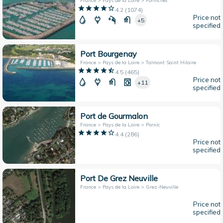
France > Pays de la Loire > Pornichet
4.2
(
1074
)
Price not
+5
specified
Port Bourgenay
France > Pays de la Loire > Talmont Saint Hilaire
4.5
(
465
)
Price not
+11
specified
Port de Gourmalon
France > Pays de la Loire > Pornic
4.4
(
286
)
Price not
specified
Port De Grez Neuville
France > Pays de la Loire > Grez-Neuville
Price not
specified