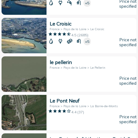
Price not
+5
specified
Le Croisic
France > Pays de la Loire > Le Croisic
4.5
(
2685
)
Price not
+5
specified
le pellerin
France > Pays de la Loire > Le Pellerin
Price not
specified
Le Pont Neuf
France > Pays de la Loire > La Barre-de-Monts
4.4
(
37
)
Price not
specified