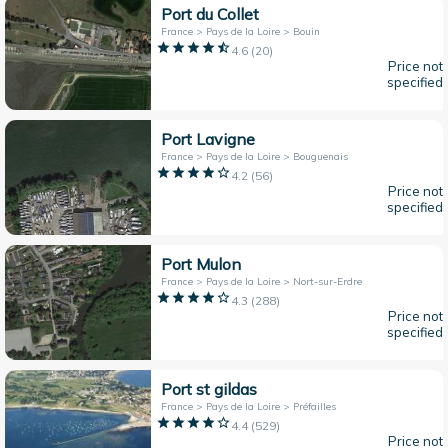
Port du Collet
France > Pays de la Loire > Bouin
4.6
(
20
)
Price not
specified
Port Lavigne
France > Pays de la Loire > Bouguenais
4.2
(
56
)
Price not
specified
Port Mulon
France > Pays de la Loire > Nort-sur-Erdre
4.3
(
288
)
Price not
specified
Port st gildas
France > Pays de la Loire > Préfailles
4.4
(
529
)
Price not