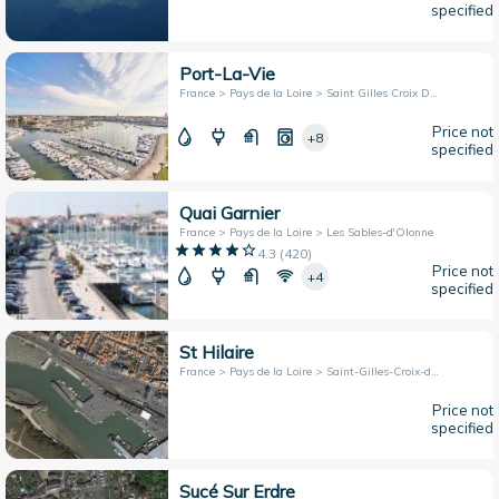
specified
Port-La-Vie
France > Pays de la Loire > Saint Gilles Croix De Vie
Price not
+8
specified
Quai Garnier
France > Pays de la Loire > Les Sables-d'Olonne
4.3
(
420
)
Price not
+4
specified
St Hilaire
France > Pays de la Loire > Saint-Gilles-Croix-de-Vie
Price not
specified
Sucé Sur Erdre