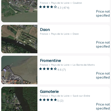
France > Pays de la Loire > Couëron
4.3
(
474
)
Price not
specified
Daon
France > Pays de la Loire > Daon
Price not
specified
Fromentine
France > Pays de la Loire > La Barre-de-Monts
4.6
(
7
)
Price not
specified
Gamoterie
France > Pays de la Loire > Sucé-sur-Erdre
5
(
2
)
Price not
specified