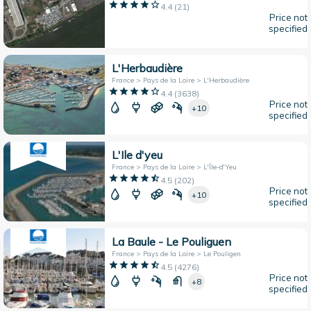
4.4
(
21
)
Price not
specified
L'Herbaudière
France > Pays de la Loire > L'Herbaudière
4.4
(
3638
)
Price not
+10
specified
L'Ile d'yeu
France > Pays de la Loire > L'Île-d'Yeu
4.5
(
202
)
Price not
+10
specified
La Baule - Le Pouliguen
France > Pays de la Loire > Le Pouligen
4.5
(
4276
)
Price not
+8
specified