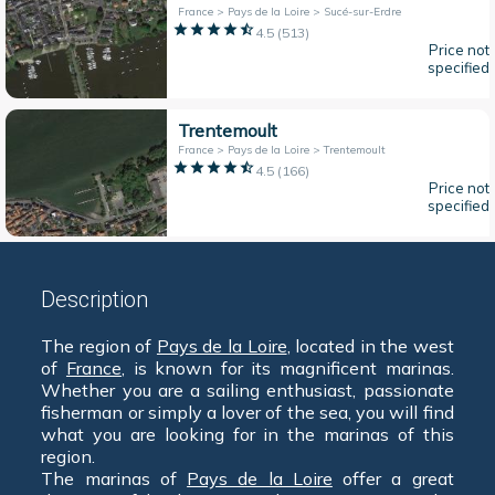
France > Pays de la Loire > Sucé-sur-Erdre
4.5
(
513
)
Price not
specified
Trentemoult
France > Pays de la Loire > Trentemoult
4.5
(
166
)
Price not
specified
Description
The region of
Pays de la Loire
, located in the west
of
France
, is known for its magnificent marinas.
Whether you are a sailing enthusiast, passionate
fisherman or simply a lover of the sea, you will find
what you are looking for in the marinas of this
region.
The marinas of
Pays de la Loire
offer a great