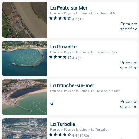
La Faute sur Mer
France > Pays de la Loire > La Faute-sur-Mer
4.7
(
16
)
Price not
specified
La Gravette
France > Pays de la Loire > La Plaine-sur-Mer
4.3
(
3
)
Price not
specified
La tranche-sur-mer
France > Pays de la Loire > La Tranche-sur-Mer
Price not
specified
La Turballe
France > Pays de la Loire > La Turballe
4.4
(
1280
)