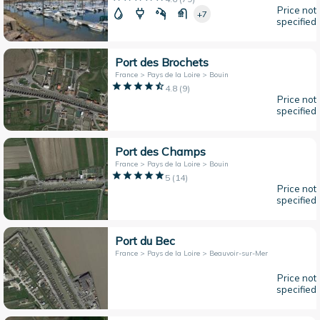
Price not
+7
specified
Port des Brochets
France > Pays de la Loire > Bouin
4.8
(
9
)
Price not
specified
Port des Champs
France > Pays de la Loire > Bouin
5
(
14
)
Price not
specified
Port du Bec
France > Pays de la Loire > Beauvoir-sur-Mer
Price not
specified