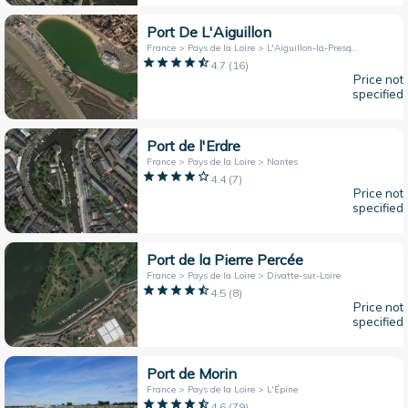
Port De L'Aiguillon
France > Pays de la Loire > L'Aiguillon-la-Presqu'île
4.7
(
16
)
Price not
specified
Port de l'Erdre
France > Pays de la Loire > Nantes
4.4
(
7
)
Price not
specified
Port de la Pierre Percée
France > Pays de la Loire > Divatte-sur-Loire
4.5
(
8
)
Price not
specified
Port de Morin
France > Pays de la Loire > L'Épine
4.6
(
79
)