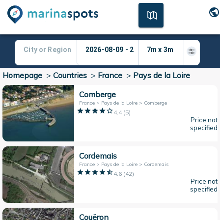
Homepage
>
Countries
>
France
>
Pays de la Loire
Comberge
France > Pays de la Loire > Comberge
4.4
(
5
)
Price not
specified
Cordemais
France > Pays de la Loire > Cordemais
4.6
(
42
)
Price not
specified
Couëron