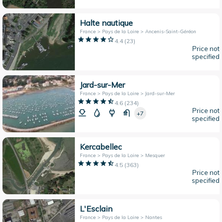
Halte nautique
France > Pays de la Loire > Ancenis-Saint-Géréon
4.4
(
23
)
Price not
specified
Jard-sur-Mer
France > Pays de la Loire > Jard-sur-Mer
4.6
(
234
)
Price not
+7
specified
Kercabellec
France > Pays de la Loire > Mesquer
4.5
(
363
)
Price not
specified
L'Esclain
France > Pays de la Loire > Nantes