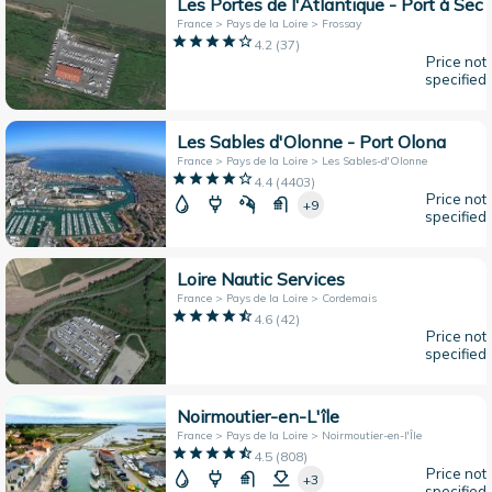
Les Portes de l'Atlantique - Port à Sec
France > Pays de la Loire > Frossay
4.2
(
37
)
Price not
specified
Les Sables d'Olonne - Port Olona
France > Pays de la Loire > Les Sables-d'Olonne
4.4
(
4403
)
Price not
+9
specified
Loire Nautic Services
France > Pays de la Loire > Cordemais
4.6
(
42
)
Price not
specified
Noirmoutier-en-L'île
France > Pays de la Loire > Noirmoutier-en-l'Île
4.5
(
808
)
Price not
+3
specified